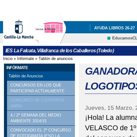
Pa
co
pri
AYUDA LIBROS 26-27
EducamosC
NUESTRO CENTRO
CRFP
IES La Falcata, Villafranca de los Caballeros (Toledo)
PROGRAMA ILUSIONA
Inicio
»
Infórmate
»
Tablón de anuncios
Se encuentra usted aquí
EDUCACIÓN
QUÉ 
INFÓRMATE
GANADORA
Tablón de Anuncios
LOGOTIPO
CONCURSOS EN LOS QUE
PARTICIPAR ACTUALMENTE
CONCURSO DE LOGOTIPOS
AMPA
Jueves, 15 Marzo, 
4 / 2ª SEMANA DEL MEDIO
¡Hola! La alum
AMBIENTE 2014/15
VELASCO de 1º 
CONVOCADO EL 2º CONCURSO
DE FOTOGRAFÍA IESO LA