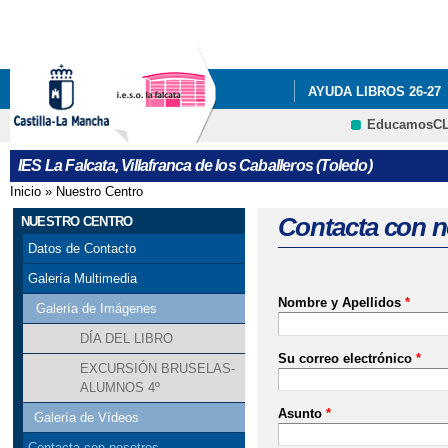
Pa
co
pri
AYUDA LIBROS 26-27
EducamosC
NUESTRO CENTRO
CRFP
IES La Falcata, Villafranca de los Caballeros (Toledo)
PROGRAMA ILUSIONA
Inicio
»
Nuestro Centro
Se encuentra usted aquí
EDUCACIÓN
QUÉ 
Contacta con n
NUESTRO CENTRO
Datos de Contacto
Galería Multimedia
Nombre y Apellidos
*
Galería de Imágenes
DÍA DEL LIBRO
Su correo electrónico
*
EXCURSIÓN BRUSELAS-
ALUMNOS 4º
Asunto
*
Galería de Vídeos
Contacta con nosotros