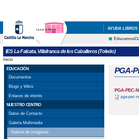
AYUDA LIBROS 
EducamosC
DOCUMENTOS 
IES La Falcata, Villafranca de los Caballeros (Toledo)
QUÉ HACEMOS
Inicio
Se encuentra usted aquí
PGA-P
EDUCACIÓN
Documentos
Blogs y Wikis
PGA-PEC-N
Enlaces de interés
pga-pec-n
NUESTRO CENTRO
Datos de Contacto
Galería Multimedia
Galería de Imágenes