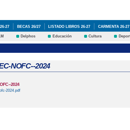
Pasar al
contenido
principal
26-27
BECAS 26/27
LISTADO LIBROS 26-27
CARMENTA 26-27
LM
Delphos
Educación
Cultura
Depor
DE CENTRO
PROGRAMA ILUSIONA-T
VI PLAN ÉXITO EDUCATIV
INFÓRMATE
EXCURSIÓN TOLEDO 17 ABRIL
EC-NOFC--2024
OFC--2024
ofc-2024.pdf