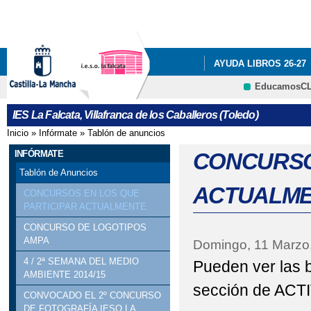
Pa
co
pri
AYUDA LIBROS 26-27
EducamosC
NUESTRO CENTRO
CRFP
IES La Falcata, Villafranca de los Caballeros (Toledo)
PROGRAMA ILUSIONA
Inicio
»
Infórmate
»
Tablón de anuncios
Se encuentra usted aquí
EDUCACIÓN
QUÉ 
INFÓRMATE
CONCURSO
Tablón de Anuncios
ACTUALM
CONCURSOS EN LOS QUE
PARTICIPAR ACTUALMENTE
CONCURSO DE LOGOTIPOS
AMPA
Domingo, 11 Marzo
4 / 2ª SEMANA DEL MEDIO
Pueden ver las b
AMBIENTE 2014/15
sección de ACT
CONVOCADO EL 2º CONCURSO
DE FOTOGRAFÍA IESO LA