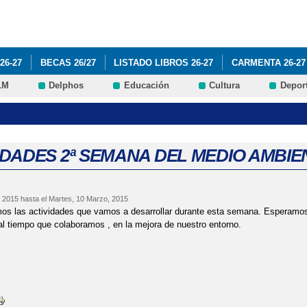
Pasar al
contenido
principal
26-27
BECAS 26/27
LISTADO LIBROS 26-27
CARMENTA 26-27
LM
Delphos
Educación
Cultura
Depor
DE CENTRO
PROGRAMA ILUSIONA-T
VI PLAN ÉXITO EDUCATIV
INFÓRMATE
EXCURSIÓN TOLEDO 17 ABRIL
DADES 2ª SEMANA DEL MEDIO AMBIENTE 
 2015
hasta el
Martes, 10 Marzo, 2015
os las actividades que vamos a desarrollar durante esta semana. Esperamos
al tiempo que colaboramos , en la mejora de nuestro entorno.