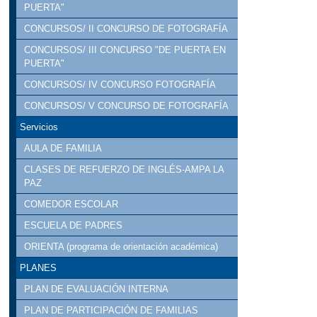
PUERTA"
CONCURSOS/ II CONCURSO DE FOTOGRAFÍA
CONCURSOS/ III CONCURSO "DE PUERTA EN
PUERTA"
CONCURSOS/ IV CONCURSO FOTOGRAFÍA
CONCURSOS/ V CONCURSO DE FOTOGRAFÍA
Servicios
AULA DE FAMILIA
CLASES DE REFUERZO DE INGLÉS-AMPA LA
PAZ
COMEDOR ESCOLAR
ESCUELA DE PADRES
ORIENTA (programa de orientación académica)
PLANES
PLAN DE EVALUACIÓN INTERNA
PLAN DE PARTICIPACIÓN DE FAMILIAS