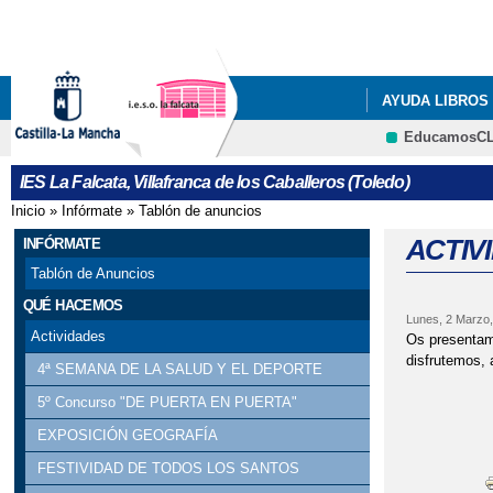
AYUDA LIBROS 
EducamosC
DOCUMENTOS 
IES La Falcata, Villafranca de los Caballeros (Toledo)
QUÉ HACEMOS
Inicio
»
Infórmate
»
Tablón de anuncios
Se encuentra usted aquí
ACTIVI
INFÓRMATE
Tablón de Anuncios
QUÉ HACEMOS
Lunes, 2 Marzo,
Actividades
Os presentam
disfrutemos, 
4ª SEMANA DE LA SALUD Y EL DEPORTE
5º Concurso "DE PUERTA EN PUERTA"
EXPOSICIÓN GEOGRAFÍA
FESTIVIDAD DE TODOS LOS SANTOS