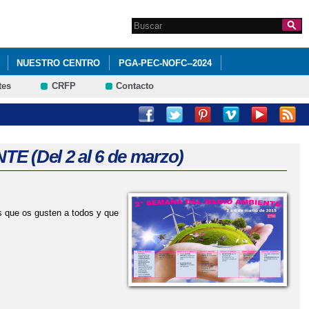
Search this site
Formulario de
búsqueda
NUESTRO CENTRO
PGA-PEC-NOFC--2024
tes
CRFP
Contacto
O: PROYECTO TITULA-S
SECRETARÍA
EDUCACIÓN
(Del 2 al 6 de marzo)
 que os gusten a todos y que