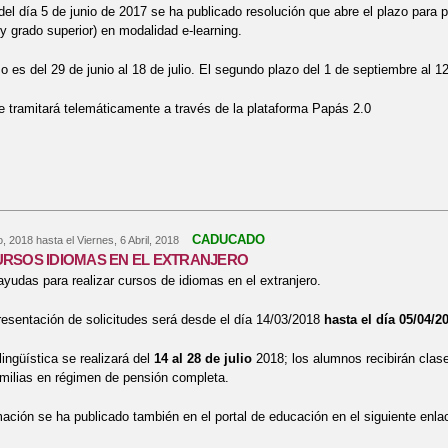
l día 5 de junio de 2017 se ha publicado resolución que abre el plazo para p
y grado superior) en modalidad e-learning.
zo es del 29 de junio al 18 de julio. El segundo plazo del 1 de septiembre al 1
se tramitará telemáticamente a través de la plataforma Papás 2.0
re Admisión Ciclos Formación Profesional modalidad e-learning
CADUCADO
o, 2018
hasta el
Viernes, 6 Abril, 2018
RSOS IDIOMAS EN EL EXTRANJERO
udas para realizar cursos de idiomas en el extranjero.
resentación de solicitudes será desde el día 14/03/2018
hasta el día 05/04/2
lingüística se realizará del
14 al 28 de julio
2018; los alumnos recibirán clase
amilias en régimen de pensión completa.
mación se ha publicado también en el portal de educación en el siguiente enl