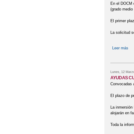
En el DOCM de
(grado medio 
El primer pla
La solicitud 
Leer más
sob
Lunes, 12 Marz
AYUDAS CU
Convocadas ay
El plazo de p
La inmersión 
alojarán en f
Toda la infor