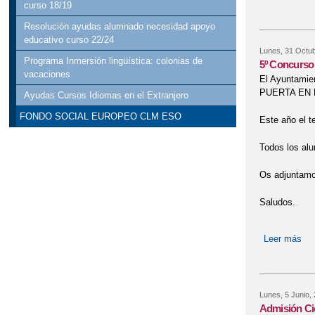
curso 18/19
Resolución ayudas alumnado necesidad apoyo
educativo curso 22/24
Lunes, 31 Octub
Programa Inmersión lingüística: colonias de
5º Concurs
vacaciones
El Ayuntamien
PUERTA EN PU
Ayudas Cursos Idiomas en el Extranjero
FONDO SOCIAL EUROPEO CLM ESO
Este año el t
Todos los alu
Os adjuntamos
Saludos.
Leer más
so
Lunes, 5 Junio,
Admisión Ci