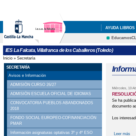
AYUDA LIBROS 
EducamosC
DOCUMENTOS 
IES La Falcata, Villafranca de los Caballeros (Toledo)
QUÉ HACEMOS
Inicio
»
Secretaría
Se encuentra usted aquí
Informa
SECRETARÍA
Avisos e Información
ADMISIÓN CURSO 26/27
Miércoles, 10 Ab
RESOLUCIÓ
ADMISIÓN ESCUELA OFICIAL DE IDIOMAS
Se ha publica
CONVOCATORIA PUEBLOS ABANDONADOS
documento ad
2018
FONDO SOCIAL EUROPEO-COFINANCIACIÓN
Los interesad
PMAR
Información asignaturas optativas 3º y 4º ESO
Leer más
so