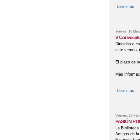
Leer más
so
Jueves, 16 Mar
V Convocator
Dirigidas a e
este verano, 
El plazo de so
Más informa
Leer más
sob
Viernes, 17 Feb
PASIÓN PO
La Biblioteca
Amigos de la 
ilustrado, fot