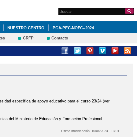
Search this site
Formulario de
búsqueda
NUESTRO CENTRO
PGA-PEC-NOFC--2024
tes
CRFP
Contacto
O: PROYECTO TITULA-S
SECRETARÍA
EDUCACIÓN
esidad específica de apoyo educativo para el curso 23/24 (ver
ónica del Ministerio de Educación y Formación Profesional.
Última modificación:
10/04/2024 - 13:01
/24