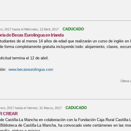
bre AYUDAS CURSOS IDIOMAS EN EL EXTRANJERO
CADUCADO
zo, 2017
hasta el
Miércoles, 12 Abril, 2017
ia de Becas Eurolingua en Irlanda
studiantes de al menos 14 años de edad que realizarán un curso de inglés en
de forma completamente gratuita incluyendo todo: alojamiento, clases, excu
licitud termina el 12 de abril.
ción:
www.becaseurolingua.com
Última 
re V Convocatoria de Becas Eurolingua en Irlanda
CADUCADO
rero, 2017
hasta el
Viernes, 31 Marzo, 2017
R CREAR
 de Castilla-La Mancha en colaboración con la Fundación Caja Rural Castilla
Biblioteca de Castilla-La Mancha, ha convocado siete certámenes en las moda
ografía, pintura o música.