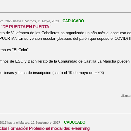
CADUCADO
re, 2022
hasta el
Viernes, 19 Mayo, 2023
o "DE PUERTA EN PUERTA"
to de Villafranca de los Caballeros ha organizado un año más el concurso d
ERTA". En su versión escolar (después del parón que supuso el COVID) lle
ema es "El Color".
mnos de ESO y Bachillerato de la Comunidad de Castilla La Mancha pueden pa
 bases y ficha de inscripción (hasta el 19 de mayo de 2023).
Última 
bre 5º Concurso "DE PUERTA EN PUERTA"
CADUCADO
 2017
hasta el
Martes, 12 Septiembre, 2017
clos Formación Profesional modalidad e-learning