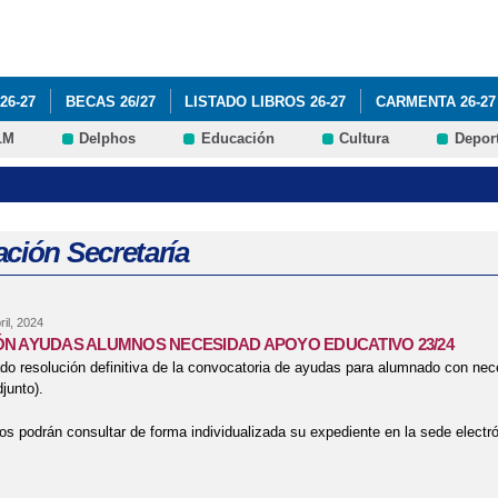
Pasar al
contenido
principal
26-27
BECAS 26/27
LISTADO LIBROS 26-27
CARMENTA 26-27
LM
Delphos
Educación
Cultura
Depor
DE CENTRO
PROGRAMA ILUSIONA-T
VI PLAN ÉXITO EDUCATIV
INFÓRMATE
EXCURSIÓN TOLEDO 17 ABRIL
ción Secretaría
ril, 2024
N AYUDAS ALUMNOS NECESIDAD APOYO EDUCATIVO 23/24
do resolución definitiva de la convocatoria de ayudas para alumnado con nec
junto).
os podrán consultar de forma individualizada su expediente en la sede electr
bre RESOLUCIÓN AYUDAS ALUMNOS NECESIDAD APOYO EDUCATIVO 23