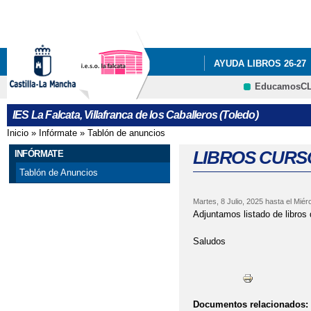
Pa
co
pri
AYUDA LIBROS 26-27
EducamosC
NUESTRO CENTRO
CRFP
IES La Falcata, Villafranca de los Caballeros (Toledo)
PROGRAMA ILUSIONA
Inicio
»
Infórmate
»
Tablón de anuncios
Se encuentra usted aquí
EDUCACIÓN
QUÉ 
LIBROS CURSO
INFÓRMATE
Tablón de Anuncios
Martes, 8 Julio, 2025
hasta el
Miérc
Adjuntamos listado de libros d
Saludos
Documentos relacionados: