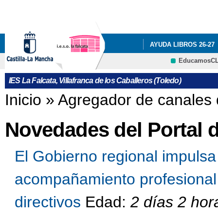
Pa
co
pri
AYUDA LIBROS 26-27
EducamosC
NUESTRO CENTRO
CRFP
IES La Falcata, Villafranca de los Caballeros (Toledo)
PROGRAMA ILUSIONA
Se encuentra usted aquí
Inicio
»
Agregador de canales 
EDUCACIÓN
QUÉ 
Novedades del Portal 
El Gobierno regional impuls
acompañamiento profesional 
directivos
Edad:
2 días 2 hor