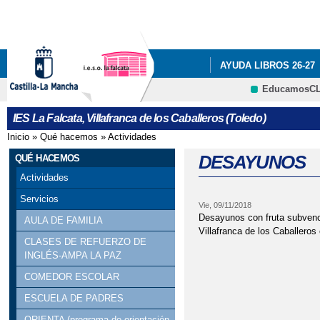
Pa
co
pri
AYUDA LIBROS 26-27
EducamosC
NUESTRO CENTRO
CRFP
IES La Falcata, Villafranca de los Caballeros (Toledo)
PROGRAMA ILUSIONA
Inicio
»
Qué hacemos
»
Actividades
Se encuentra usted aquí
EDUCACIÓN
QUÉ 
DESAYUNOS
QUÉ HACEMOS
Actividades
Servicios
Vie, 09/11/2018
Desayunos con fruta subvenc
AULA DE FAMILIA
Villafranca de los Caballero
CLASES DE REFUERZO DE
INGLÉS-AMPA LA PAZ
COMEDOR ESCOLAR
ESCUELA DE PADRES
ORIENTA (programa de orientación